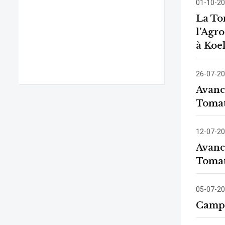
01-10-2
La To
l’Agr
à Koe
26-07-2
Avanc
Tomate
12-07-2
Avanc
Tomat
05-07-2
Campa