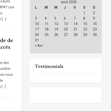
roduits
août 2026
AMPAT une
L
M
M
J
V
S
D
1
2
es
3
4
5
6
7
8
9
 […]
10
11
12
13
14
15
16
17
18
19
20
21
22
23
24
25
26
27
28
29
30
ude de
31
« Avr
Accès
ns des
Testimonials
ciliter
éen nous
de
 […]