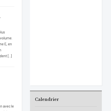
s
plus
 volume.
ne E, en
n
dent […]
Calendrier
n avec le