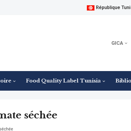
République Tuni
GICA
oire
Food Quality Label Tunisia
Bibli
mate séchée
séchée