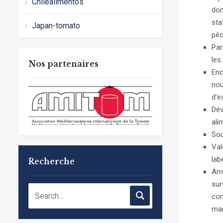
Chilealimentos
don
sta
Japan-tomato
pêc
Par
les
Nos partenaires
Enc
nou
d’e
Dév
ali
Sou
Val
lab
Recherche
Amé
sur
con
man