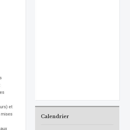
s
t
des
urs) et
rs mises
Calendrier
 aux