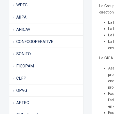
WPTC
Le Group
directio
AIIPA
La 
La 
ANICAV
La 
CONFCOOPERATIVE
La 
env
SONITO
Le GICA 
FICOPAM
Ass
pro
CLFP
enc
pro
OPVG
Fac
l’a
APTRC
en 
Equ