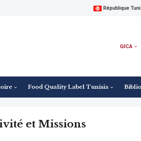
République Tuni
GICA
oire
Food Quality Label Tunisia
Bibli
ivité et Missions