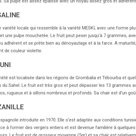
 Sa pulpe est assez épaisse avec un noyau assez gros et adhérent
ALINE
e variété locale qui ressemble à la variété MESKI, avec une forme plu
 et une pulpe mouchetée. Le fruit peut peser jusqu’à 7 grammes, ave
u adhérent et se prête bien au dénoyautage et à la farce. A maturité,
nt de couleur violette.
UNI
riété est localisée dans les régions de Grombalia et Tébourba et que
es du Sahel. Le fruit est très gros et peut dépasser les 13 grammes a
os, rugueux et à sillons nombreux et profonds. Sa chair est d’un goût
ANILLE
espagnole introduite en 1970. Elle s’est adaptée aux conditions tunis
 à former des vergers entiers et est devenue familière à quelques
urs. Le fruit est de grosseur moyenne (5gr) et sa chair est relative