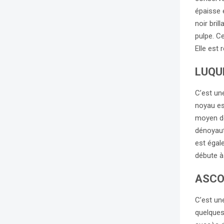
épaisse 
noir bri
pulpe. C
Elle est
LUQU
C’est une
noyau es
moyen de
dénoyauta
est égal
débute à
ASCO
C’est une
quelques