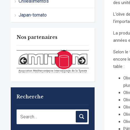
Chilealimentos
des unit
L’olive d
Japan-tomato
l’importa
La produ
Nos partenaires
années e
Selon le 
encore l
table :
Oli
plu
Oli
Recherche
Oli
Oli
Oli
Oli
Pât