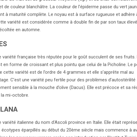
et de couleur blanchâtre. La couleur de l’épiderme passe du vert jaun
llant à maturité complète. Le noyau est à surface rugueuse et adhère 
ette variété est considérée comme à double fin de par son taux élevé 
 récoltée en automne.
ES
 variété française très réputée pour le goût succulent de ses fruits.
t en forme de croissant et plus pointu que celui de la Picholine. Le p
 cette variété est de l’ordre de 4 grammes et elle s’apprête mal au
ge. C’est une variété peu fertile pour des problèmes d’autostérilité e
ement sensible à la mouche d’olive (Dacus). Elle est précoce et sa ré
 la mi-octobre.
LANA
 variété italienne du nom d’Ascoli province en Italie. Elle était représ
 écotypes éparpillés au début du 20ème siècle mais commence à av