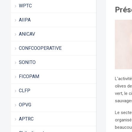
WPTC
Prés
AIIPA
ANICAV
CONFCOOPERATIVE
SONITO
FICOPAM
L’activi
olives de
CLFP
vert, le 
sauvages
OPVG
Le secte
APTRC
organisé
beaucoup