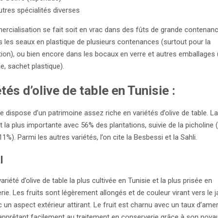
utres spécialités diverses
rcialisation se fait soit en vrac dans des fûts de grande contenan
s les seaux en plastique de plusieurs contenances (surtout pour la
tion), ou bien encore dans les bocaux en verre et autres emballages 
e, sachet plastique).
tés d’olive de table en Tunisie :
e dispose d’un patrimoine assez riche en variétés d’olive de table. La
 la plus importante avec 56% des plantations, suivie de la picholine 
(11%). Parmi les autres variétés, l’on cite la Besbessi et la Sahli.
I
variété d’olive de table la plus cultivée en Tunisie et la plus prisée en
ie. Les fruits sont légèrement allongés et de couleur virant vers le 
c un aspect extérieur attirant. Le fruit est charnu avec un taux d’am
s’apprêtant facilement au traitement en conserverie grâce à son noya