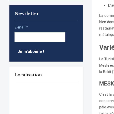
D’a
Newsletter
La comme
bien dan
E-mail
*
restaura
métalliqu
Varié
La Tunisi
Meski est
la Beldi 
Localisation
MESK
C’est la 
conserver
pâle ave
faible, 