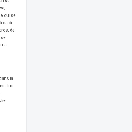
ien de
ve,
ce qui se
 lors de
 gros, de
 se
ires,
dans la
une lime
e
che