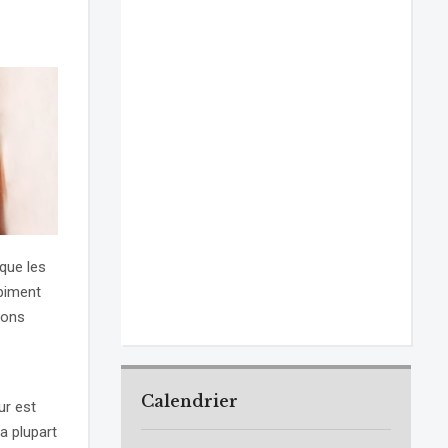
que les
 piment
nons
Calendrier
ur est
a plupart