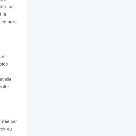
âtre au
à la
en huile.
 Le
oids
t elle
colte
entée par
oir du