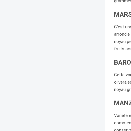
grammes.
MARS
C’est un
arrondie
noyau pe
fruits so
BARO
Cette va
oliverai
noyau gr
MANZ
Variété 
commence
conserve