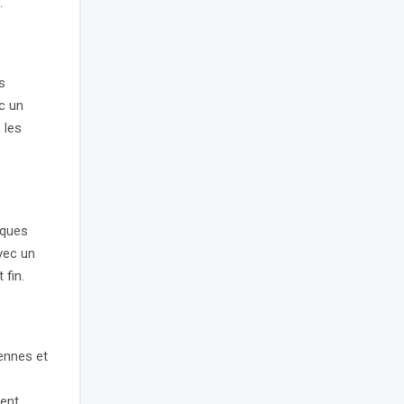
.
s
c un
 les
lques
vec un
 fin.
iennes et
ment