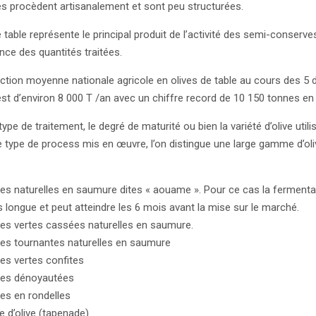
és procèdent artisanalement et sont peu structurées.
e table représente le principal produit de l’activité des semi-conserve
nce des quantités traitées.
ction moyenne nationale agricole en olives de table au cours des 5 
st d’environ 8 000 T /an avec un chiffre record de 10 150 tonnes en
type de traitement, le degré de maturité ou bien la variété d’olive utili
e type de process mis en œuvre, l’on distingue une large gamme d’ol
ves naturelles en saumure dites « aouame ». Pour ce cas la fermenta
s longue et peut atteindre les 6 mois avant la mise sur le marché.
ves vertes cassées naturelles en saumure.
ves tournantes naturelles en saumure
ves vertes confites
ves dénoyautées
ves en rondelles
e d’olive (tapenade)