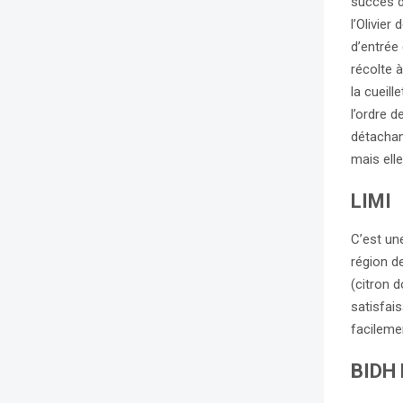
succès d
l’Olivier
d’entrée
récolte à
la cueill
l’ordre 
détachant
mais elle
LIMI
C’est un
région d
(citron 
satisfai
facilemen
BIDH