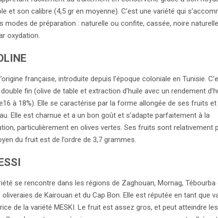
le et son calibre (4,5 gr en moyenne). C’est une variété qui s’acco
s modes de préparation : naturelle ou confite, cassée, noire naturell
ar oxydation.
OLINE
’origine française, introduite depuis l’époque coloniale en Tunisie. C’
 double fin (olive de table et extraction d’huile avec un rendement d’h
e16 à 18%). Elle se caractérise par la forme allongée de ses fruits et
au. Elle est charnue et a un bon goût et s’adapte parfaitement à la
ion, particulièrement en olives vertes. Ses fruits sont relativement p
yen du fruit est de l’ordre de 3,7 grammes.
ESSI
riété se rencontre dans les régions de Zaghouan, Mornag, Tébourba
 oliveraies de Kairouan et du Cap Bon. Elle est réputée en tant que va
trice de la variété MESKI. Le fruit est assez gros, et peut atteindre le