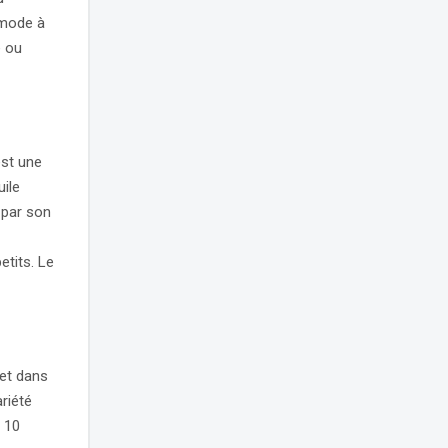
mmode à
e ou
est une
uile
 par son
etits. Le
 et dans
riété
s 10