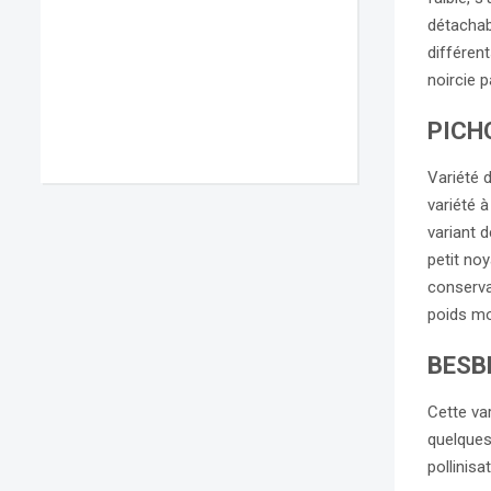
détachab
différent
noircie p
PICH
Variété d
variété à
variant d
petit noy
conservat
poids mo
BESB
Cette va
quelques
pollinisa