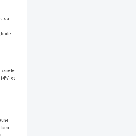
ce ou
(boite
 variété
(14%) et
jaune
ertume
u