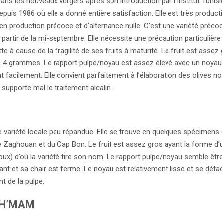
ans les nouveaux vergers après son introduction par l’Institut Tunis
 depuis 1986 où elle a donné entière satisfaction. Elle est très producti
 en production précoce et d’alternance nulle. C’est une variété préco
 partir de la mi-septembre. Elle nécessite une précaution particulière
ette à cause de la fragilité de ses fruits à maturité. Le fruit est assez
de 4 grammes. Le rapport pulpe/noyau est assez élevé avec un noyau
 facilement. Elle convient parfaitement à l’élaboration des olives no
 supporte mal le traitement alcalin.
e variété locale peu répandue. Elle se trouve en quelques spécimens 
e Zaghouan et du Cap Bon. Le fruit est assez gros ayant la forme d’
doux) d’où la variété tire son nom. Le rapport pulpe/noyau semble êtr
sant et sa chair est ferme. Le noyau est relativement lisse et se déta
t de la pulpe.
 H’MAM