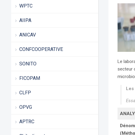
WPTC
AIIPA
ANICAV
CONFCOOPERATIVE
Le labor
SONITO
secteur 
microbio
FICOPAM
Les
CLFP
Essa
OPVG
ANALY
APTRC
Dénomb
(Métho