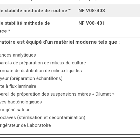
de stabilité méthode de routine *
NF V08-408
de stabilité méthode de
NF V08-401
nce *
ratoire est équipé d’un matériel moderne tels que :
ances analytiques
areils de préparation de milieux de culture
omate de distribution de milieux liquides
yeur (préparation échantillons)
te à flux laminaire
areil de préparation des suspensions mères « Dilumat »
ves bactériologiques
mogénéisateur
oclaves (stérilisation et décontamination)
rigérateur de Laboratoire