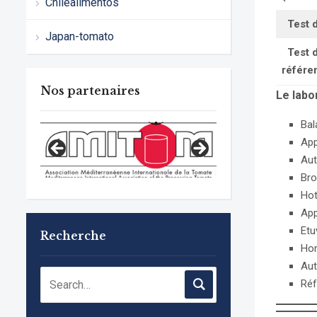
Chilealimentos
Test 
Japan-tomato
Test 
référe
Nos partenaires
Le labo
Bal
App
Aut
Bro
Hot
App
Etu
Recherche
Ho
Aut
Réf