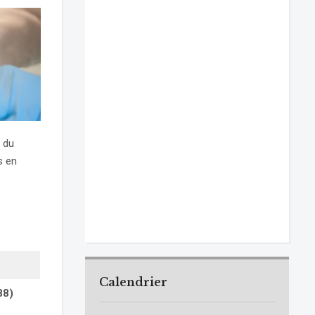
s du
s en
Calendrier
88)