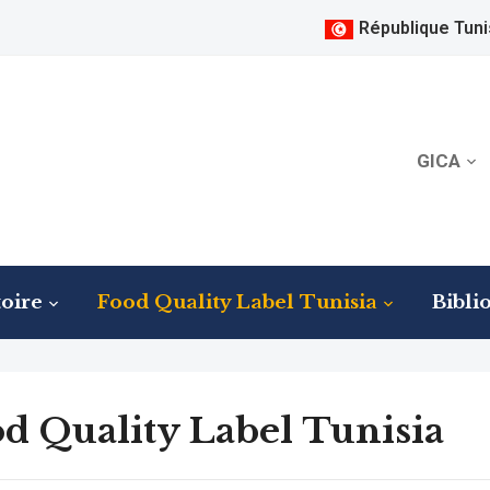
République Tuni
GICA
oire
Food Quality Label Tunisia
Bibli
d Quality Label Tunisia