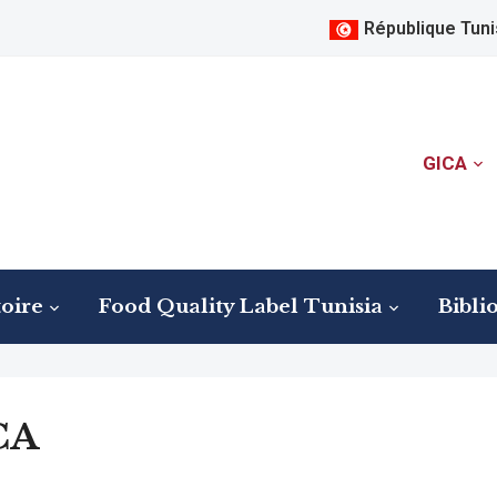
République Tuni
GICA
oire
Food Quality Label Tunisia
Bibli
CA