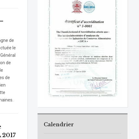
–
agne de
ectuée le
r Général
ion de
de
nes de
ien
tte
maines.
Calendrier
e
 2017