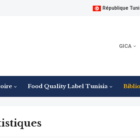
République Tuni
GICA
oire
Food Quality Label Tunisia
Bibli
tistiques