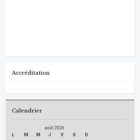
Accréditation
Calendrier
août 2026
L
M
M
J
V
S
D