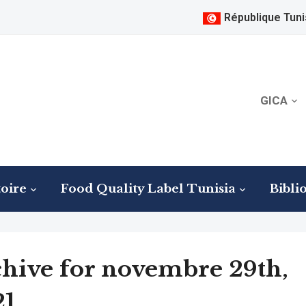
République Tuni
GICA
oire
Food Quality Label Tunisia
Bibli
hive for novembre 29th,
21