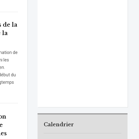
 de la
 la
mation de
i les
en.
 début du
ngtemps
on
Calendrier
e
des