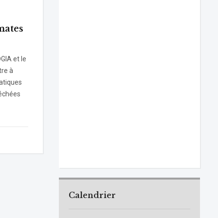
omates
GIA et le
tre à
atiques
séchées
Calendrier