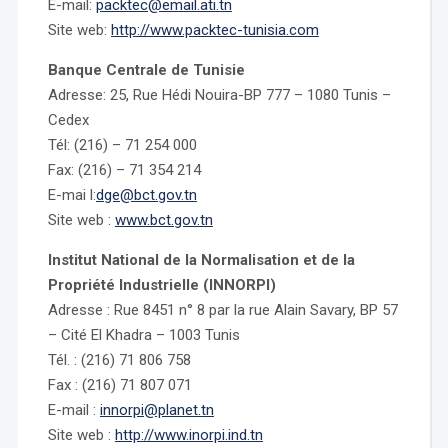
E-mail:
packtec@email.ati.tn
Site web:
http://www.packtec-tunisia.com
Banque Centrale de Tunisie
Adresse: 25, Rue Hédi Nouira-BP 777 – 1080 Tunis –
Cedex
Tél: (216) – 71 254 000
Fax: (216) – 71 354 214
E-mai l:
dge@bct.gov.tn
Site web :
www.bct.gov.tn
Institut National de la Normalisation et de la
Propriété Industrielle (INNORPI)
Adresse : Rue 8451 n° 8 par la rue Alain Savary, BP 57
– Cité El Khadra – 1003 Tunis
Tél. : (216) 71 806 758
Fax : (216) 71 807 071
E-mail :
innorpi@planet.tn
Site web :
http://www.inorpi.ind.tn