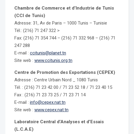
Chambre de Commerce et d’Industrie de Tunis
(CCI de Tunis)
Adresse: 31, Av de Paris – 1000 Tunis – Tunisie
Tél.: (216) 71 247 322 >
Fax: (216) 71 354 744 – (216) 71 332 968 – (216) 71
247 288
E-mail :
ccitunis@planet.tn
Site web :
www.ccitunis.org.tn
Centre de Promotion des Exportations (CEPEX)
Adresse : Centre Urbain Nord _ 1080 Tunis
Tél. : (216) 71 23 42 00 / 71 23 52 18 / 71 23 40 15
Fax : (216) 71 23 73 25 / 71 23 71 14
E-mail :
info@cepex.nat.tn
Site web :
www.cepex.nat.tn
Laboratoire Central d’Analyses et d’Essais
(L.C.A.E)