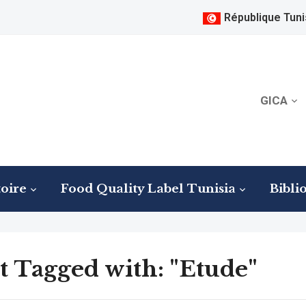
République Tuni
GICA
oire
Food Quality Label Tunisia
Bibli
t Tagged with: "Etude"