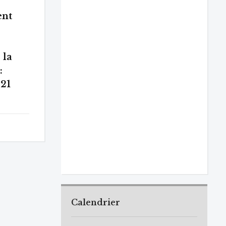
ent
 la
:
21
Calendrier