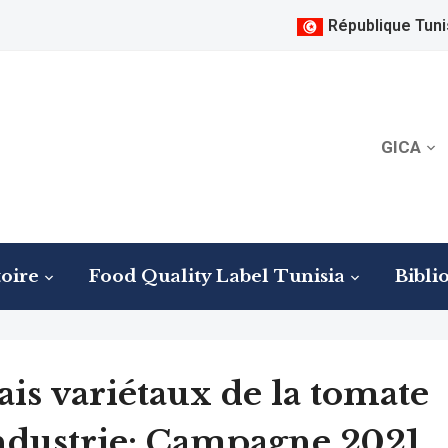
République Tuni
GICA
oire
Food Quality Label Tunisia
Bibli
ais variétaux de la tomate
ndustrie: Campagne 2021