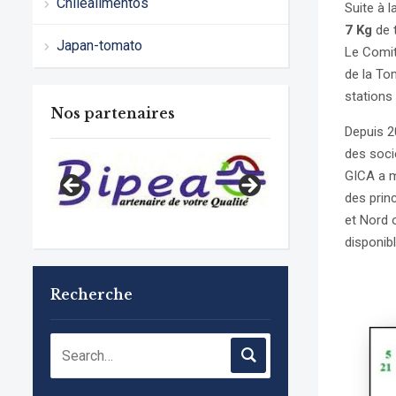
Chilealimentos
Suite à 
7 Kg
de 
Japan-tomato
Le Comit
de la To
stations
Nos partenaires
Depuis 2
des soci
GICA a m
des prin
et Nord 
disponibl
Recherche