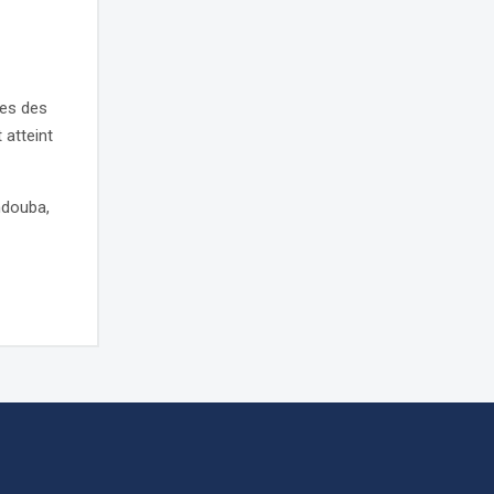
les des
 atteint
ndouba,