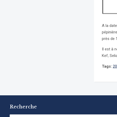
A la dat
pépinière
près de 
Il est à
Kef, Seli
Tags:
20
Recherche