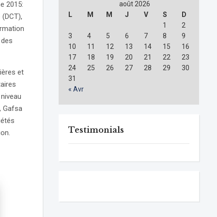
ne 2015:
août 2026
L
M
M
J
V
S
D
 (DCT),
1
2
rmation
3
4
5
6
7
8
9
 des
10
11
12
13
14
15
16
17
18
19
20
21
22
23
24
25
26
27
28
29
30
ières et
31
aires
« Avr
 niveau
, Gafsa
iétés
Testimonials
ion.