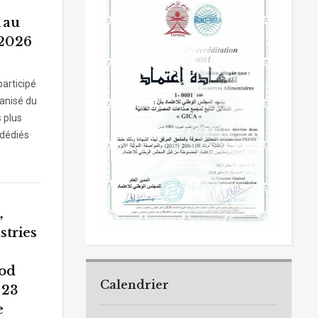
 au
 2026
articipé
anisé du
s plus
 dédiés
,
tries
ood
Calendrier
 23
e