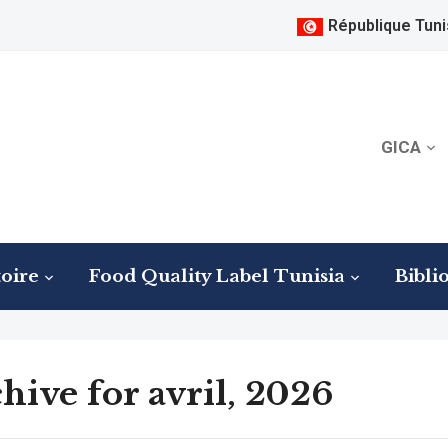
République Tuni
GICA
oire
Food Quality Label Tunisia
Bibli
hive for avril, 2026