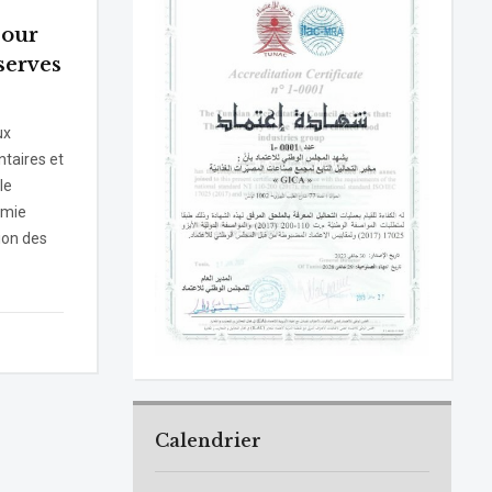
pour
serves
ux
taires et
le
omie
ion des
Calendrier