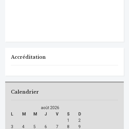
Accréditation
Calendrier
août 2026
L
M
M
J
V
S
D
1
2
3
4
5
6
7
8
9